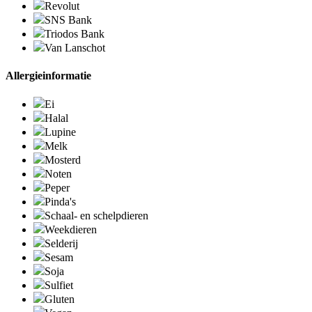
Revolut
SNS Bank
Triodos Bank
Van Lanschot
Allergieinformatie
Ei
Halal
Lupine
Melk
Mosterd
Noten
Peper
Pinda's
Schaal- en schelpdieren
Weekdieren
Selderij
Sesam
Soja
Sulfiet
Gluten