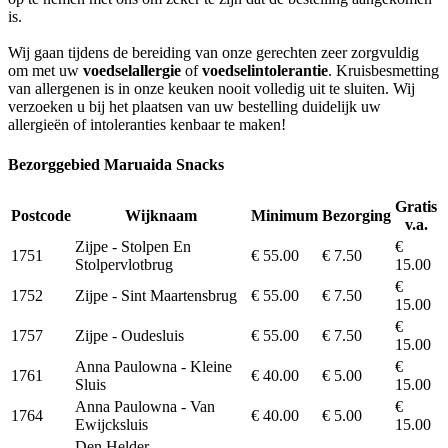
is.
Wij gaan tijdens de bereiding van onze gerechten zeer zorgvuldig
om met uw
voedselallergie
of
voedselintolerantie
. Kruisbesmetting
van allergenen is in onze keuken nooit volledig uit te sluiten. Wij
verzoeken u bij het plaatsen van uw bestelling duidelijk uw
allergieën of intoleranties kenbaar te maken!
Bezorggebied Maruaida Snacks
Gratis
Postcode
Wijknaam
Minimum
Bezorging
v.a.
Zijpe - Stolpen En
€
1751
€ 55.00
€ 7.50
Stolpervlotbrug
15.00
€
1752
Zijpe - Sint Maartensbrug
€ 55.00
€ 7.50
15.00
€
1757
Zijpe - Oudesluis
€ 55.00
€ 7.50
15.00
Anna Paulowna - Kleine
€
1761
€ 40.00
€ 5.00
Sluis
15.00
Anna Paulowna - Van
€
1764
€ 40.00
€ 5.00
Ewijcksluis
15.00
Den Helder -