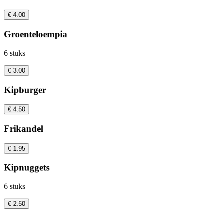
€ 4.00
Groenteloempia
6 stuks
€ 3.00
Kipburger
€ 4.50
Frikandel
€ 1.95
Kipnuggets
6 stuks
€ 2.50