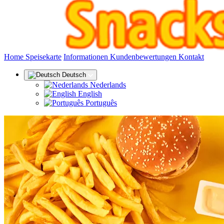
(aktuell)
Home
Speisekarte
Informationen
Kundenbewertungen
Kontakt
Deutsch
Nederlands
English
Português