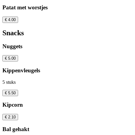
Patat met worstjes
€ 4.00
Snacks
Nuggets
€ 5.00
Kippenvleugels
5 stuks
€ 5.50
Kipcorn
€ 2.10
Bal gehakt